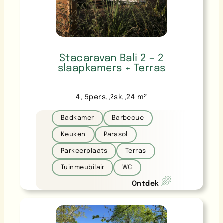
Stacaravan Bali 2 – 2
slaapkamers + Terras
4
, 
5
pers.
,
2
sk.
,
24
m²
Badkamer
Barbecue
Keuken
Parasol
Parkeerplaats
Terras
Tuinmeubilair
WC
Ontdek