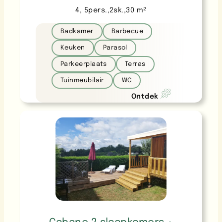
4
, 
5
pers.
,
2
sk.
,
30
m²
Badkamer
Barbecue
Keuken
Parasol
Parkeerplaats
Terras
Tuinmeubilair
WC
Ontdek