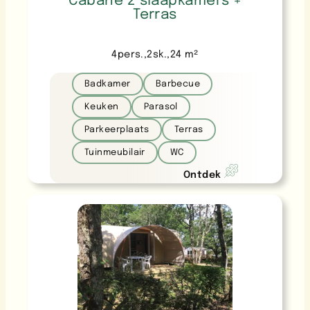
Cabane 2 slaapkamers +
Terras
4
pers.
,
2
sk.
,
24
m²
Badkamer
Barbecue
Keuken
Parasol
Parkeerplaats
Terras
Tuinmeubilair
WC
Ontdek