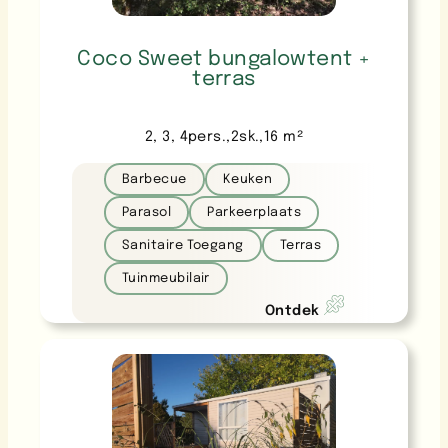
Coco Sweet bungalowtent +
terras
2
, 
3
, 
4
pers.
,
2
sk.
,
16
m²
Barbecue
Keuken
Parasol
Parkeerplaats
Sanitaire Toegang
Terras
Tuinmeubilair
Ontdek