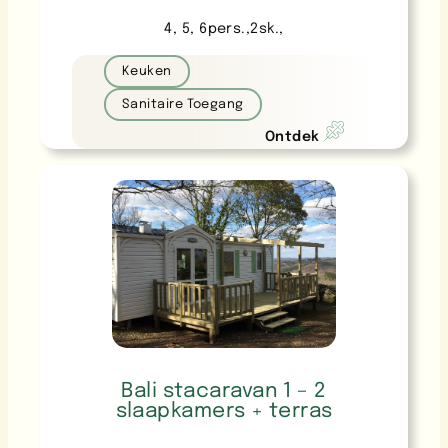
4
, 
5
, 
6
pers.
,
2
sk.
,
Keuken
Sanitaire Toegang
Ontdek
Bali stacaravan 1 – 2
slaapkamers + terras