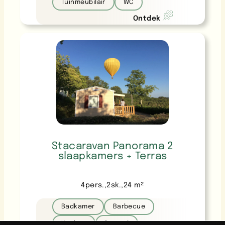
Tuinmeubilair
WC
Ontdek
Stacaravan Panorama 2
slaapkamers + Terras
4
pers.
,
2
sk.
,
24
m²
Badkamer
Barbecue
Keuken
Parasol