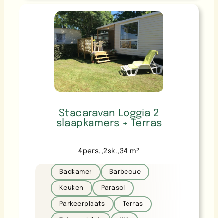
Stacaravan Loggia 2
slaapkamers + Terras
4
pers.
,
2
sk.
,
34
m²
Badkamer
Barbecue
Keuken
Parasol
Parkeerplaats
Terras