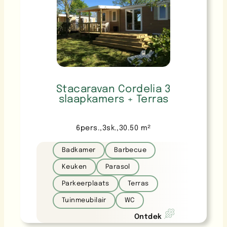
Stacaravan Cordelia 3
slaapkamers + Terras
6
pers.
,
3
sk.
,
30.50
m²
Badkamer
Barbecue
Keuken
Parasol
Parkeerplaats
Terras
Tuinmeubilair
WC
Ontdek