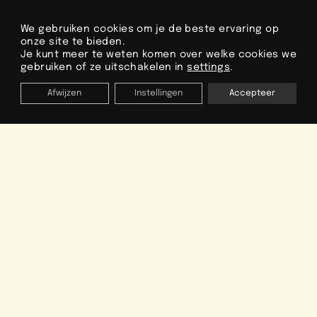
Parkeerplaats
Terras
We gebruiken cookies om je de beste ervaring op
onze site te bieden.
Tuinmeubilair
WC
Je kunt meer te weten komen over welke cookies we
gebruiken of ze uitschakelen in
settings
.
Ontdek
Afwijzen
Instellingen
Accepteer
ORGANISEER JE VAKANTIE
Data
Type accommodatie