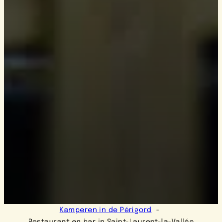
Kamperen in de Périgord
Restaurant en bar in Saint-Laurent-la-Vallée