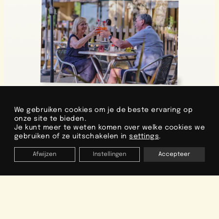
We gebruiken cookies om je de beste ervaring op
onze site te bieden.
Je kunt meer te weten komen over welke cookies we
gebruiken of ze uitschakelen in
settings
.
Afwijzen
Instellingen
Accepteer
ORGANISEER JE VAKANTIE
De bar, de centrale ontmoetingsplaats van
Data
de camping, opent zijn deuren
om 9 uur ’s