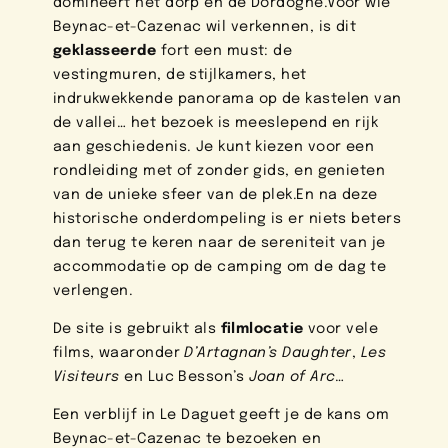
domineert het dorp en de Dordogne.
Voor wie
Beynac-et-Cazenac wil verkennen, is dit
geklasseerde
fort een must: de
vestingmuren, de stijlkamers, het
indrukwekkende panorama op de kastelen van
de vallei… het bezoek is meeslepend en rijk
aan geschiedenis. Je kunt kiezen voor een
rondleiding met of zonder gids, en genieten
van de unieke sfeer van de plek.
En na deze
historische onderdompeling is er niets beters
dan terug te keren naar de sereniteit van je
accommodatie op de camping om de dag te
verlengen.
De site is gebruikt als
filmlocatie
voor vele
films, waaronder
D’Artagnan’s Daughter
,
Les
Visiteurs
en Luc Besson’s
Joan of Arc
…
Een verblijf in Le Daguet geeft je de kans om
Beynac-et-Cazenac te bezoeken en