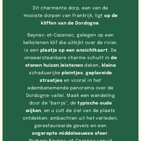
Dit charmante dorp, een van de
mooiste dorpen van Frankrijk, ligt
op de
kliffen van de Dordogne
.
Beynac-et-Cazenac, gelegen op een
kalkstenen klif die uitkijkt over de rivier,
is een
plaatje op een ansichtkaart
. De
onweerstaanbare charme schuilt in
de
stenen huizen
,
leistenen
daken,
kleine
schaduwrijke
pleintjes
,
geplaveide
straatjes
en vooral in het
adembenemende panorama over de
Dordogne-vallei. Maak een wandeling
door de “barrys”, de
typische oude
wijken
, en u zult de ziel van de plaats
ontdekken: ambachten uit het verleden,
gerestaureerde gevels en een
ongerepte middeleeuwse sfeer
.
Probeer Beynac-et-Cazenac vanuit