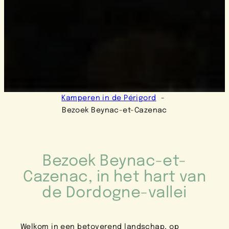
Kamperen in de Périgord
Bezoek Beynac-et-Cazenac
Bezoek Beynac-et-
Cazenac, in het hart van
de Dordogne-vallei
Welkom in een betoverend landschap, op