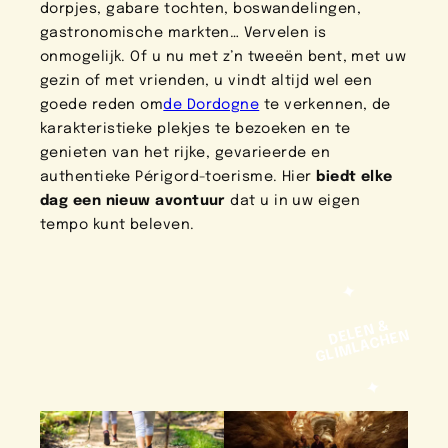
dorpjes, gabare tochten, boswandelingen,
gastronomische markten… Vervelen is
onmogelijk. Of u nu met z’n tweeën bent, met uw
gezin of met vrienden, u vindt altijd wel een
goede reden om
de Dordogne
te verkennen, de
karakteristieke plekjes te bezoeken en te
genieten van het rijke, gevarieerde en
authentieke Périgord-toerisme. Hier
biedt elke
dag een nieuw avontuur
dat u in uw eigen
tempo kunt beleven.
DELEN &
GLIMLACHEN