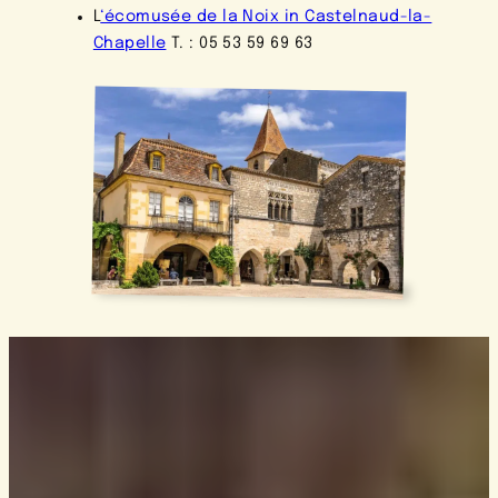
L
‘écomusée de la Noix in Castelnaud-la-
Chapelle
T. : 05 53 59 69 63