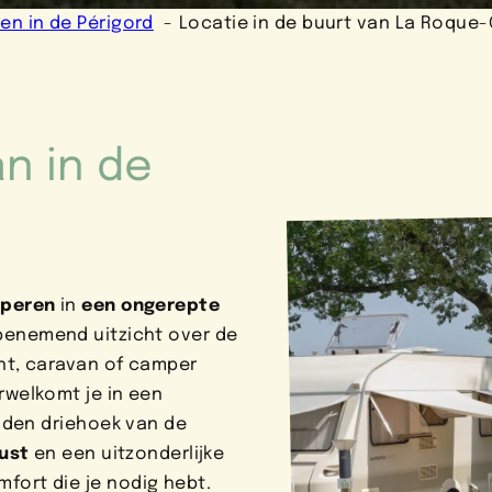
en in de Périgord
Locatie in de buurt van La Roque
n in de
mperen
in
een ongerepte
benemend uitzicht over de
ent, caravan of camper
rwelkomt je in een
ouden driehoek van de
rust
en een uitzonderlijke
mfort die je nodig hebt.