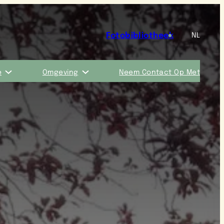
Fotobibliotheek
NL
e
Omgeving
Neem Contact Op Met